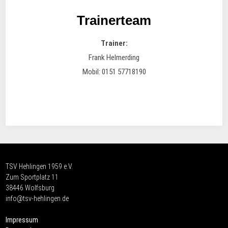
Trainerteam
Trainer:
Frank Helmerding
Mobil: 0151 57718190
TSV Hehlingen 1959 e.V.
Zum Sportplatz 11
38446 Wolfsburg
info@tsv-hehlingen.de
Impressum