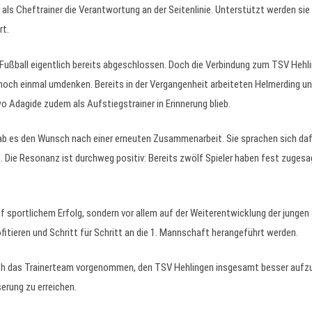
s Cheftrainer die Verantwortung an der Seitenlinie. Unterstützt werden s
rt.
l Fußball eigentlich bereits abgeschlossen. Doch die Verbindung zum TSV Hehl
och einmal umdenken. Bereits in der Vergangenheit arbeiteten Helmerding u
 Adagide zudem als Aufstiegstrainer in Erinnerung blieb.
gab es den Wunsch nach einer erneuten Zusammenarbeit. Sie sprachen sich daf
n. Die Resonanz ist durchweg positiv: Bereits zwölf Spieler haben fest zugesag
uf sportlichem Erfolg, sondern vor allem auf der Weiterentwicklung der jungen S
fitieren und Schritt für Schritt an die 1. Mannschaft herangeführt werden.
h das Trainerteam vorgenommen, den TSV Hehlingen insgesamt besser aufzus
erung zu erreichen.